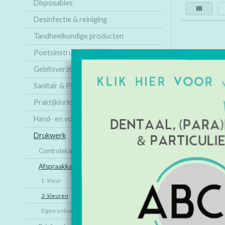
Disposables
Desinfectie & reiniging
Tandheelkundige producten
Poetsinstructie
Gebitsverzorging
Sanitair & Praktijk
Praktijkinrichting
Hand- en voetverzorging
Drukwerk
Controlekaarten
Afspraakkaarten
Afspraakk
1- kleur
2- kleuren
€
Eigen ontwerp