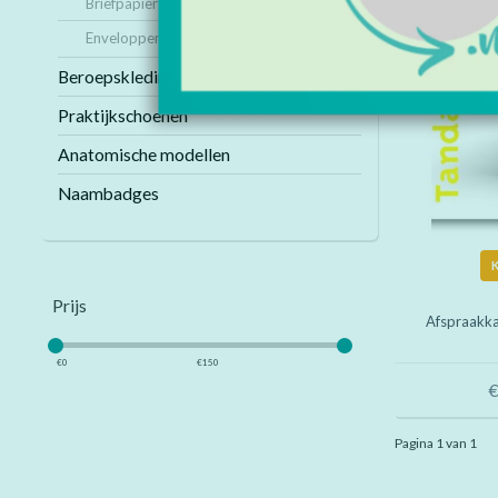
Briefpapier
Enveloppen
Beroepskleding
Praktijkschoenen
Anatomische modellen
Naambadges
Prijs
Afspraakk
€
0
€
150
€
Pagina 1 van 1