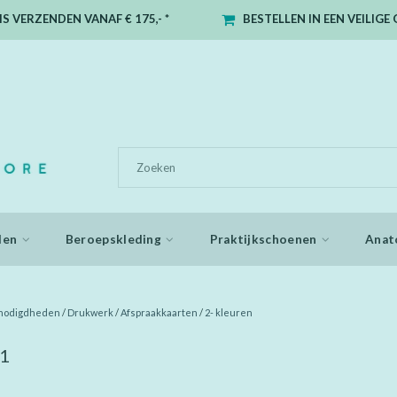
S VERZENDEN VANAF € 175,- *
BESTELLEN IN EEN VEILIG
den
Beroepskleding
Praktijkschoenen
Anat
enodigdheden
/
Drukwerk
/
Afspraakkaarten
/
2- kleuren
n1