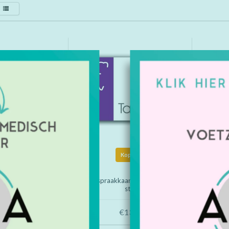
Kopen
Kopen
aart TK 008 (1000
Afspraakkaart TK 007 (1000
Afsp
stuks)
stuks)
134,00
€134,00