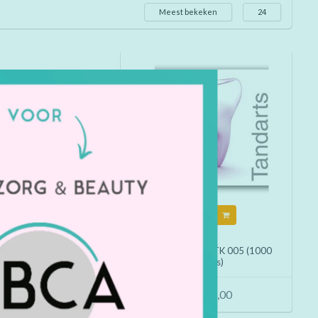
Meest bekeken
24
Kopen
Kopen
raakkaart TK 006 (1000
Afspraakkaart TK 005 (1000
stuks)
stuks)
€134,00
€134,00