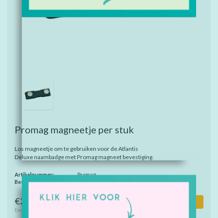
Promag magneetje per stuk
Los magneetje om te gebruiken voor de Atlantis
Deluxe naambadge met Promag magneet bevestiging.
Artikelnummer:
Promag
Beschikbaarheid:
Op voorraad
€2,55
Toevoegen aan winkelwagen
Excl. btw