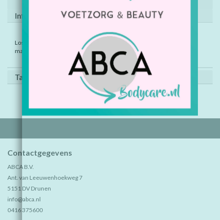
Informatie
Losse Promag magneet voor gebruik op de naambadges met Promag
magneet bevestiging. Per stuk.
Tags (0)
Contactgegevens
ABCA B.V.
Ant. van Leeuwenhoekweg 7
5151 DV Drunen
info@abca.nl
0416 375600