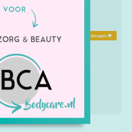
mmer:
8516
rheid:
Op voorraad
Toevoegen aan winkelwagen