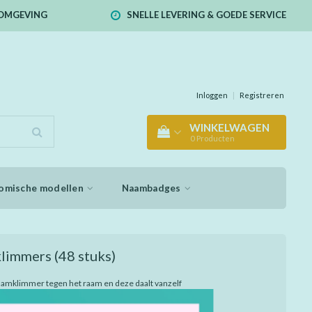
E OMGEVING
SNELLE LEVERING & GOEDE SERVICE
Inloggen
|
Registreren
WINKELWAGEN
0
Producten
omische modellen
Naambadges
limmers
(48 stuks)
amklimmer tegen het raam en deze daalt vanzelf
en langs het raam. Super grappig!