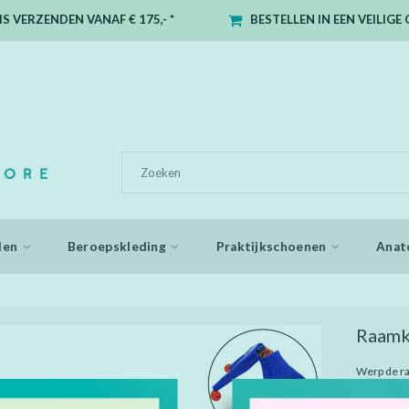
S VERZENDEN VANAF € 175,- *
BESTELLEN IN EEN VEILIG
den
Beroepskleding
Praktijkschoenen
Anat
Raamk
Werp de ra
naar bened