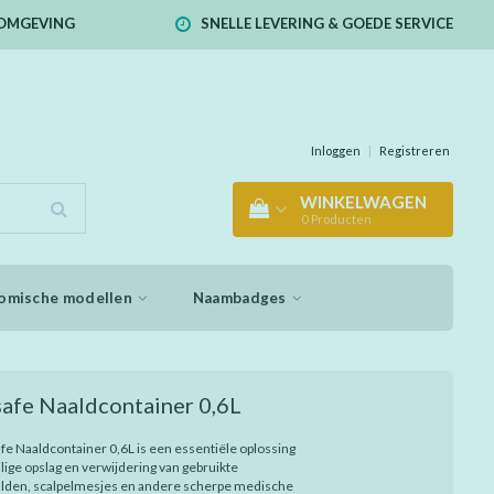
E OMGEVING
SNELLE LEVERING & GOEDE SERVICE
Inloggen
|
Registreren
WINKELWAGEN
0
Producten
omische modellen
Naambadges
afe Naaldcontainer 0,6L
fe Naaldcontainer 0,6L is een essentiële oplossing
ilige opslag en verwijdering van gebruikte
alden, scalpelmesjes en andere scherpe medische