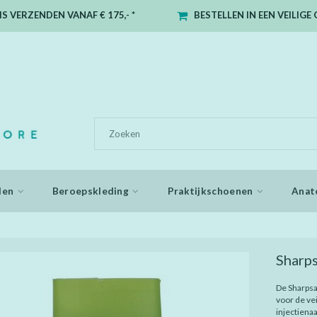
S VERZENDEN VANAF € 175,- *
BESTELLEN IN EEN VEILIG
den
Beroepskleding
Praktijkschoenen
Anat
Sharps
De Sharpsa
voor de ve
injectiena