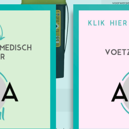
voorwerpe
Artikelnu
Beschikbaa
€4,25
Excl. btw
IE
TAGS (0)