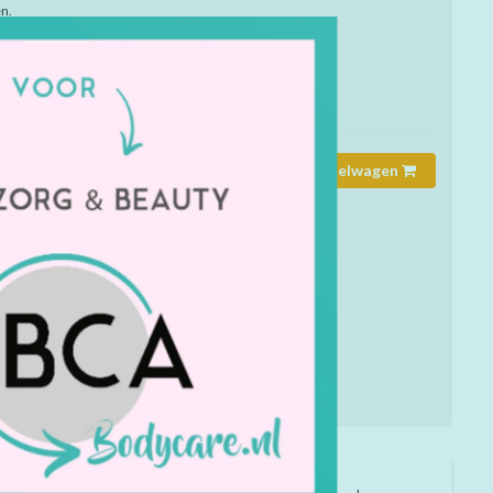
n.
mmer:
5987365
rheid:
Op voorraad
Toevoegen aan winkelwagen