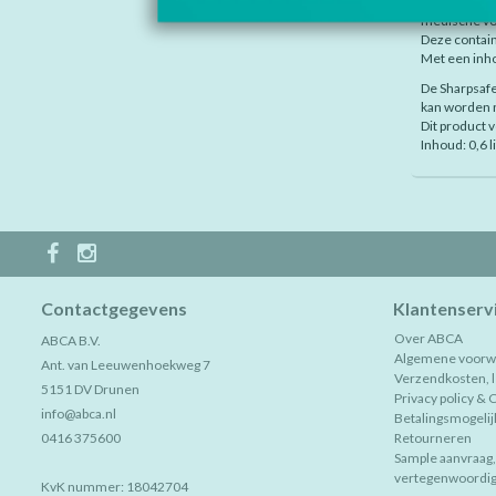
De Sharpsafe
medische v
Deze contain
Met een inho
De Sharpsafe
kan worden n
Dit product 
Inhoud: 0,6 li
Contactgegevens
Klantenserv
Over ABCA
ABCA B.V.
Algemene voorw
Ant. van Leeuwenhoekweg 7
Verzendkosten, le
5151 DV Drunen
Privacy policy & 
info@abca.nl
Betalingsmogeli
0416 375600
Retourneren
Sample aanvraag
vertegenwoordig
KvK nummer: 18042704