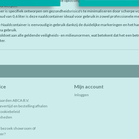
 Naaldcontainer 0,6L is een essentiële oplossing voor de veilige opslag en verwijde
oorwerpen.
er is specifiek ontworpen om gezondheidsrisico's te minimaliseren door scherpe voor
ud van 0,6 liter is deze naaldcontainer ideaal voor gebruik in zowel professionele m
 Naaldcontainer is eenvoudig in gebruik dankzij de duidelijke markeringen en het ha
a gebruik.
voldoet aan alle geldende veiligheids- en milieunormen, wat betekent dat het een bet
ter.
ice
Mijn account
Inloggen
aarden ABCA B.V.
vertijd en bestelling afhalen
Cookiebeleid
jkheden
, bezoek showroom óf
er?