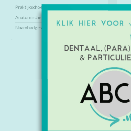
Praktijkschoenen
Anatomische modellen
Naambadges
INFORMAT