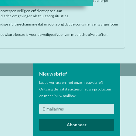
ring van gebruikte injectienaalden, scalpelmesjes en andere scherpe
werpen veilig en efficiënt op te slaan.
edische omgevingen als thuiszorg situaties.
ndige sluitmechanisme dat ervoor zorgt dat de container veilig afgesloten
rouwbare keuze is voor de veilige afvoer van medische afvalstoffen.
Nieuwsbrief
Laat u verrassen met onze nieuwsbrief!
Ontvang de laatste acties, nieuwe producten
en meer in uw mailbox:
Abonneer