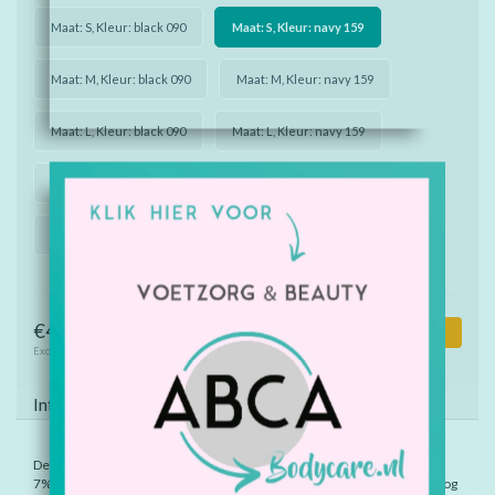
Maat: S, Kleur: black 090
Maat: S, Kleur: navy 159
Maat: M, Kleur: black 090
Maat: M, Kleur: navy 159
Maat: L, Kleur: black 090
Maat: L, Kleur: navy 159
Maat: XL, Kleur: black 090
Maat: XL, Kleur: navy 159
Maat: XXL, Kleur: black 090
Maat: XXL, Kleur: navy 159
€49,60
Toevoegen aan winkelwagen
Excl. btw
Informatie
De heren basic boxershorts zijn gemaakt van 93% organisch katoen en
7% elastaan. De boxershort heeft geen zijnaden wat zorgt voor een hoog