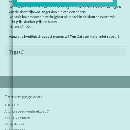
draagcomfort.
De boxershort heeft in de beenopening een elastische zoom en de pijpen
van de short zijn wat langer dan die van een shorty.
De basic boxershorts is verkrijgbaar als 2 pack in de kleuren zwart, wit,
licht grijs, donker grijs en blauw
Maten: t/m 2XL.
Vanwege hygiënisch aspect nemen wij Ten Cate artikelen
niet
retour!
Tags (0)
Contactgegevens
ABCA B.V.
Ant. van Leeuwenhoekweg 7
5151 DV Drunen
info@abca.nl