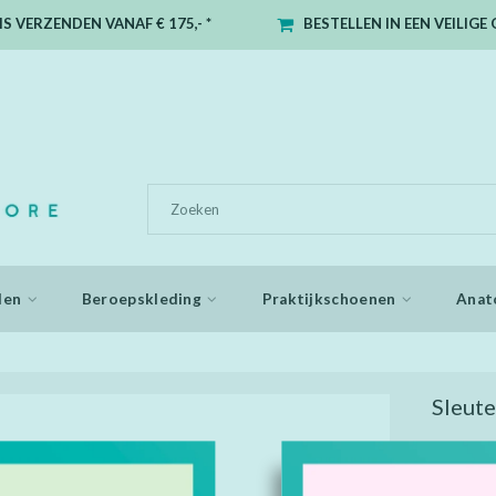
S VERZENDEN VANAF € 175,- *
BESTELLEN IN EEN VEILIG
den
Beroepskleding
Praktijkschoenen
Anat
Sleute
Draag een a
dat is spa