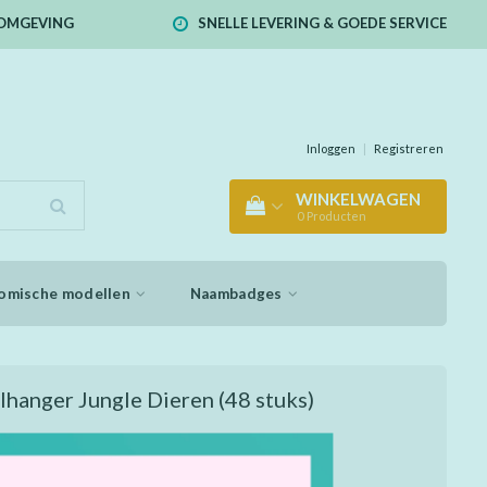
E OMGEVING
SNELLE LEVERING & GOEDE SERVICE
Inloggen
|
Registreren
WINKELWAGEN
0
Producten
omische modellen
Naambadges
lhanger Jungle Dieren
(48 stuks)
ap, olifant of zelfs een leeuw mee aan je sleutelbos,
nnend!