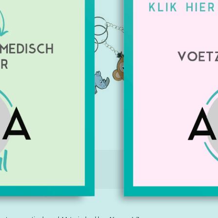
Artikelnu
Beschikbaa
€18,20
Excl. btw
IE
TAGS (0)