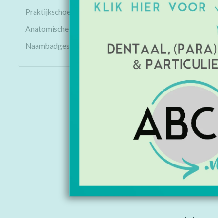
Praktijkschoenen
Anatomische modellen
Naambadges
INFORMAT