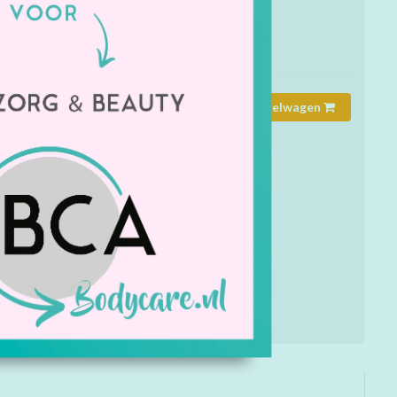
mmer:
8705
rheid:
Op voorraad
Toevoegen aan winkelwagen