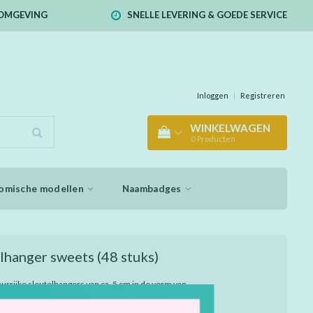
E OMGEVING
SNELLE LEVERING & GOEDE SERVICE
Inloggen
|
Registreren
WINKELWAGEN
0
Producten
omische modellen
Naambadges
elhanger sweets
(48 stuks)
eurrijke sleutelhangers van ca. 5 cm in de vorm van
noepjes. Zoet, zonder suiker! Gemaakt van zacht
assorti geleverd in verschillende modellen. Een leuk