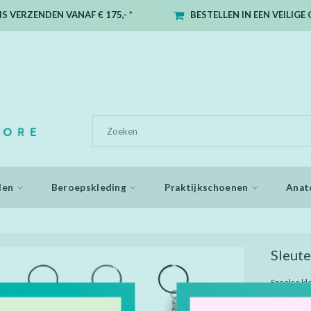
S VERZENDEN VANAF € 175,- *
BESTELLEN IN EEN VEILIG
den
Beroepskleding
Praktijkschoenen
Anat
Sleut
Speelse kl
vrolijke s
rubber en 