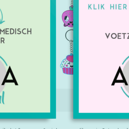
en blijmak
Artikelnu
Beschikbaa
€18,55
Excl. btw
IE
TAGS (0)