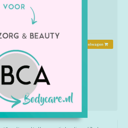
end kleinigheidje voor kinderen!
mmer:
9017
rheid:
Op voorraad
Toevoegen aan winkelwagen