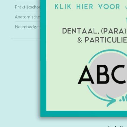
Praktijkschoenen
Anatomische modellen
Naambadges
INFORMAT