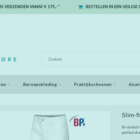
S VERZENDEN VANAF € 175,- *
BESTELLEN IN EEN VEILIG
den
Beroepskleding
Praktijkschoenen
Anat
Slim-f
Bi-stretch
perfect dr