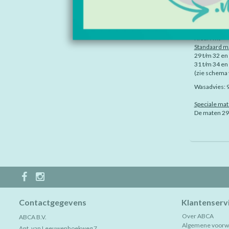
INFORMAT
Materiaal: 4
Kleur: wit
Standaard m
29 t/m 32 en
31 t/m 34 en
(zie schema
Wasadvies: 
Speciale mat
De maten 29/
Contactgegevens
Klantenserv
Over ABCA
ABCA B.V.
Algemene voorw
Ant. van Leeuwenhoekweg 7