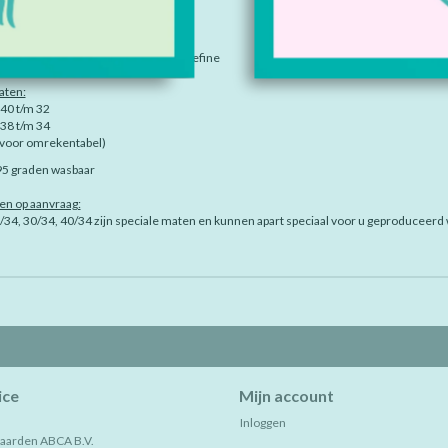
IE
TAGS (0)
7% katoen, 47% polyester, 6% elastolefine
aten:
 40 t/m 32
 38 t/m 34
 voor omrekentabel)
95 graden wasbaar
en op aanvraag:
34, 30/34, 40/34 zijn speciale maten en kunnen apart speciaal voor u geproduceerd w
ice
Mijn account
Inloggen
aarden ABCA B.V.