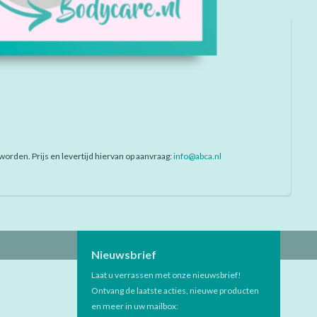
orden. Prijs en levertijd hiervan op aanvraag:
info@abca.nl
Nieuwsbrief
Laat u verrassen met onze nieuwsbrief!
Ontvang de laatste acties, nieuwe producten
en meer in uw mailbox: