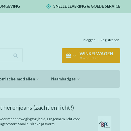
E OMGEVING
SNELLE LEVERING & GOEDE SERVICE
Inloggen
|
Registreren
WINKELWAGEN
0
Producten
omische modellen
Naambadges
it herenjeans (zacht en licht!)
 voor meer bewegingsvrijheid, aangenaam licht voor
aagcomfort. Smalle, slanke pasvorm.