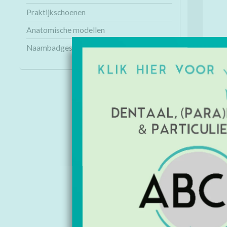
Praktijkschoenen
Anatomische modellen
Naambadges