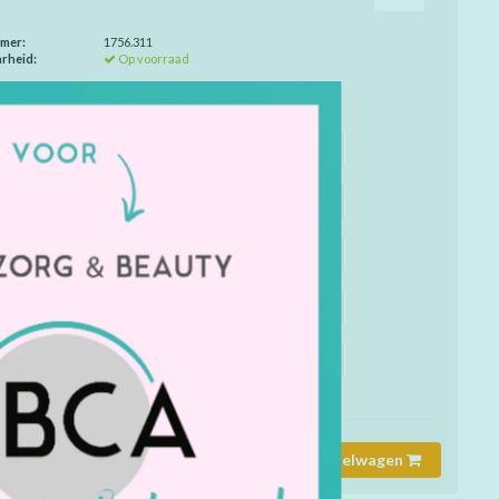
mmer:
1756.311
rheid:
Op voorraad
de juiste maat / soort of kleur aan?
9/32 inch
Maat: 30/32 inch
Maat: 31/32 inch
2/32 inch
Maat: 33/32 inch
Maat: 34/32 inch
6/32 inch
Maat: 38/32 inch
Maat: 40/32 inch
1/34 inch
Maat: 32/34 inch
Maat: 33/34 inch
4/34 inch
Maat: 36/34 inch
Maat: 38/34 inch
Toevoegen aan winkelwagen