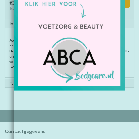
€30,25
Toevoegen aan winkelwagen
Excl. btw
Informatie
Ssst! De tijger slaapt en we willen haar niet wakker maken. Er is alleen
een probleem: alle dieren moeten erlangs en ze ligt vreselijk in de weg.
Hoe gaan ze dat oplossen? Gelukkig heeft de slimme kikker een idee: alle
dieren zweven met een ballon over haar heen. Maar de dieren hebben
wel hulp nodig.
Geschikt vanaf 2 jaar.
Tags (0)
Contactgegevens