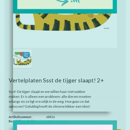
Vertelplaten Ssst de tijger slaapt! 2+
Ssst! De tijger slaapt en we willen haar niet wakker
maken. Er is alleen een probleem: alle dieren moeten
erlangs en ze ligt vreselijk in de weg. Hoe gaan ze dat
oplossen? Gelukkig heeft de slimme kikker een idee!
Artikelnummer:
68416
Beschikbaarheid:
Op voorraad