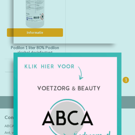
Informatie
Podilon 1 liter 80% Podilon
alcohol desinfectant
€14,80
1
Contactgegevens
ABCA B.V.
Ant. van Leeuwenhoekweg 7