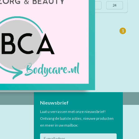
Meest bekeken
24
1
Nieuwsbrief
Laat u verrassen met onze nieuwsbrief!
Ontvang de laatste acties, nieuwe producten
en meer in uw mailbox: