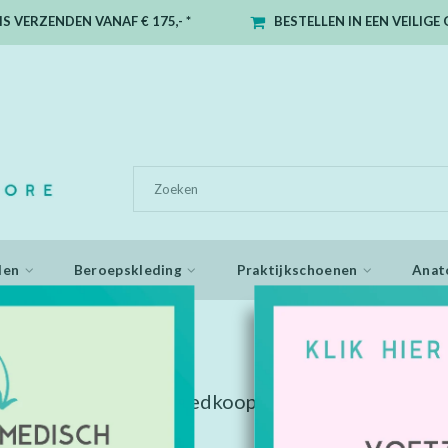
S VERZENDEN VANAF € 175,- *
BESTELLEN IN EEN VEILIG
den
Beroepskleding
Praktijkschoenen
Anat
 goedkoop
 getagd met FFP2 goedkoop