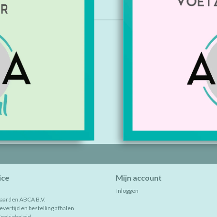
gevonden!...
ice
Mijn account
Inloggen
aarden ABCA B.V.
vertijd en bestelling afhalen
Cookiebeleid