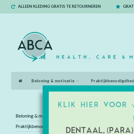
ALLEEN KLEDING GRATIS TE RETOURNEREN
GRATI
Beloning & motivatie
Praktijkbenodigdhe
Home
/
Tags
/
FFP2
Beloning & motivatie
Producten
Praktijkbenodigdheden