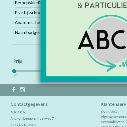
Beroepskleding
Praktijkschoenen
Anatomische modellen
Geen producten 
Pagina 1 van 1
Naambadges
Prijs
€
0
€
5
Contactgegevens
Klantenserv
Over ABCA
ABCA B.V.
Algemene voorw
Ant. van Leeuwenhoekweg 7
Verzendkosten, le
5151 DV Drunen
Privacy policy & 