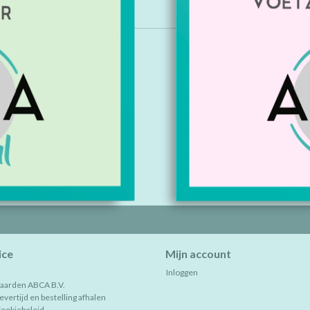
gevonden!...
ice
Mijn account
Inloggen
aarden ABCA B.V.
vertijd en bestelling afhalen
Cookiebeleid