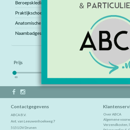
Beroepskleding
Praktijkschoenen
Anatomische modellen
Geen producten 
Pagina 1 van 1
Naambadges
Prijs
€
0
€
5
Contactgegevens
Klantenserv
Over ABCA
ABCA B.V.
Algemene voorw
Ant. van Leeuwenhoekweg 7
Verzendkosten, le
5151 DV Drunen
Privacy policy & 