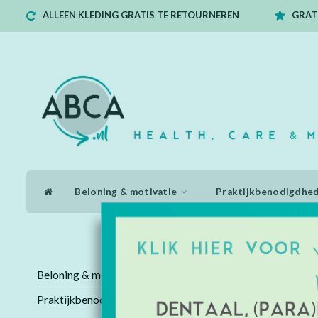
ALLEEN KLEDING GRATIS TE RETOURNEREN
GRATI
Beloning & motivatie
Praktijkbenodigdhe
Home
/
Tags
/
flow
Beloning & motivatie
Producten
Praktijkbenodigdheden