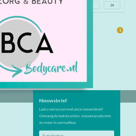
Meest bekeken
24
1
Nieuwsbrief
Laat u verrassen met onze nieuwsbrief!
Ontvang de laatste acties, nieuwe producten
en meer in uw mailbox: