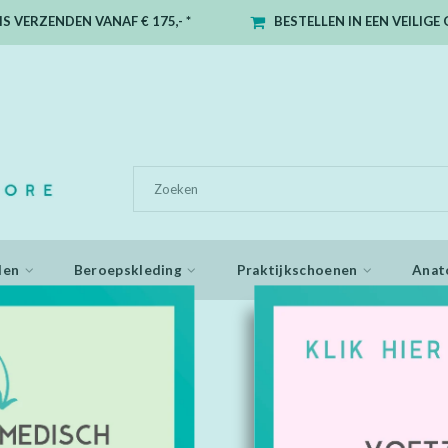
S VERZENDEN VANAF € 175,- *
BESTELLEN IN EEN VEILIG
den
Beroepskleding
Praktijkschoenen
Anat
flex
 getagd met flowflex