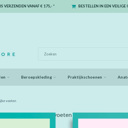
S VERZENDEN VANAF € 175,- *
BESTELLEN IN EEN VEILIG
den
Beroepskleding
Praktijkschoenen
Anat
lijke voeten
getagd met pijnlijke voeten