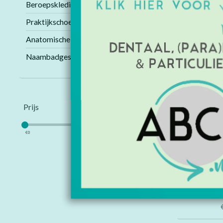
Beroepskleding
Praktijkschoenen
Anatomische modellen
Naambadges
Prijs
€
0
€
45
WandelWol 
+