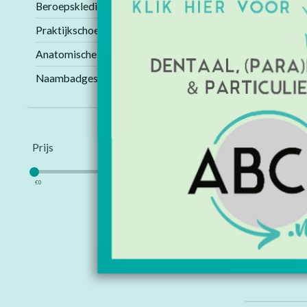
Beroepskleding
Praktijkschoenen
Anatomische modellen
Naambadges
Prijs
€
0
€
10
Akzenta 
Lavend