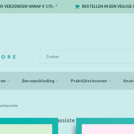
S VERZENDEN VANAF € 175,- *
BESTELLEN IN EEN VEILIG
den
Beroepskleding
Praktijkschoenen
Anat
artsassiste
 getagd met tandartsassiste