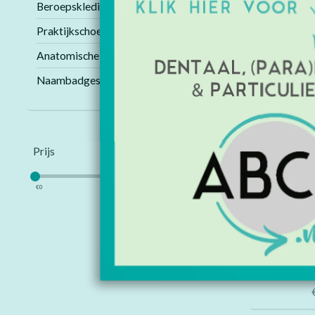
Beroepskleding
Praktijkschoenen
Anatomische modellen
Naambadges
Prijs
€
0
€
50
Damesjas 