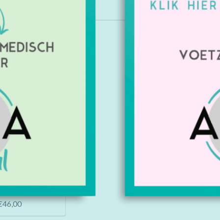
Kopen
Livia wit/fuchsia
€46,00