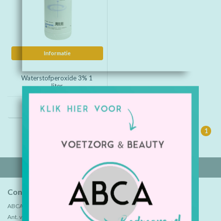
Informatie
Waterstofperoxide 3% 1
liter
€8,30
1
Contactgegevens
ABCA B.V.
Ant. van Leeuwenhoekweg 7