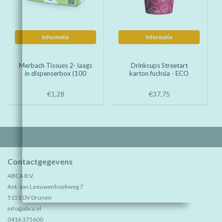
Informatie
Informatie
Merbach Tissues 2- laags
Drinkcups Streetart
in dispenserbox (100
karton fuchsia - ECO
stuks)
Friendly (1000 stuks)
€1,28
€37,75
Contactgegevens
ABCA B.V.
Ant. van Leeuwenhoekweg 7
5151 DV Drunen
info@abca.nl
0416 375600