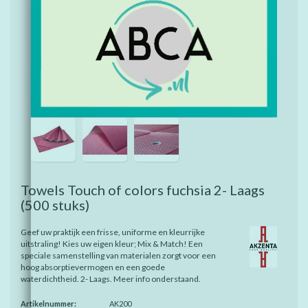
Towels Touch of colors fuchsia 2- Laags
(500 stuks)
Geef uw praktijk een frisse, uniforme en kleurrijke
uitstraling! Kies uw eigen kleur; Mix & Match! Een
speciale samenstelling van materialen zorgt voor een
hoog absorptievermogen en een goede
waterdichtheid. 2- Laags. Meer info onderstaand.
Artikelnummer:
AK200