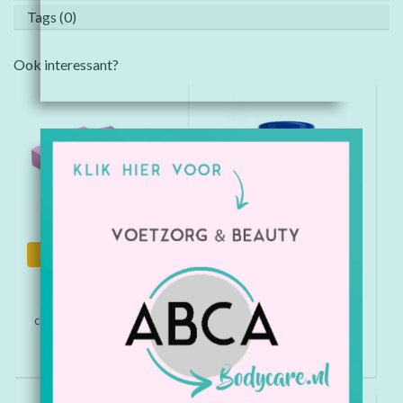
Tags (0)
Ook interessant?
Informatie
Informatie
Traypapier Touch of
Medisept Alcoholdoekjes
colors fuchsia (250 stuks)
70% bus á 100 stuks
€4,40
€7,95