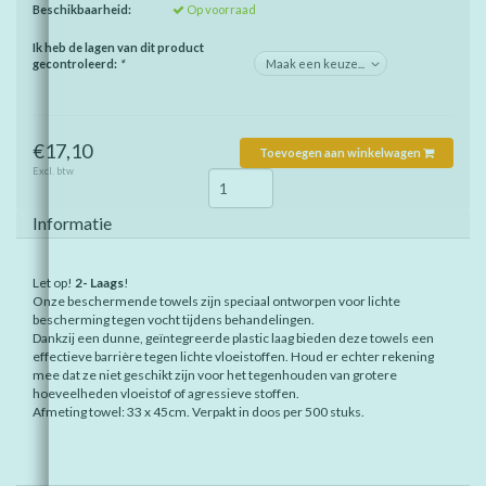
Beschikbaarheid:
Op voorraad
Ik heb de lagen van dit product
gecontroleerd:
*
€17,10
Toevoegen aan winkelwagen
Excl. btw
Informatie
Let op!
2- Laags
!
Onze beschermende towels zijn speciaal ontworpen voor lichte
bescherming tegen vocht tijdens behandelingen.
Dankzij een dunne, geïntegreerde plastic laag bieden deze towels een
effectieve barrière tegen lichte vloeistoffen. Houd er echter rekening
mee dat ze niet geschikt zijn voor het tegenhouden van grotere
hoeveelheden vloeistof of agressieve stoffen.
Afmeting towel: 33 x 45cm. Verpakt in doos per 500 stuks.