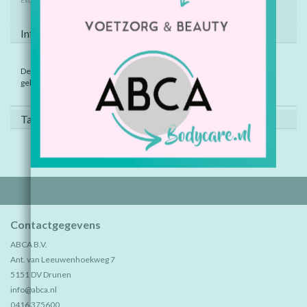
Excl. btw
Informatie
Deze mini vangbalspelletjes zijn ongeveer 7 cm groot en worden
geleverd in willekeurige kleuren.
Tags (0)
Contactgegevens
ABCA B.V.
Ant. van Leeuwenhoekweg 7
5151 DV Drunen
info@abca.nl
0416 375600