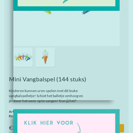
Mini Vangbalspel
(144 stuks)
Kinderen kunnen uren spelen met dit leuke
vangbalspelletje! Schiet het balletje omhoog en
probeer het weer op te vangen! Kun jij het?
Artikelnummer:
6546
Beschikbaarheid:
Op voorraad
€37,40
Toevoegen aan winkelwagen