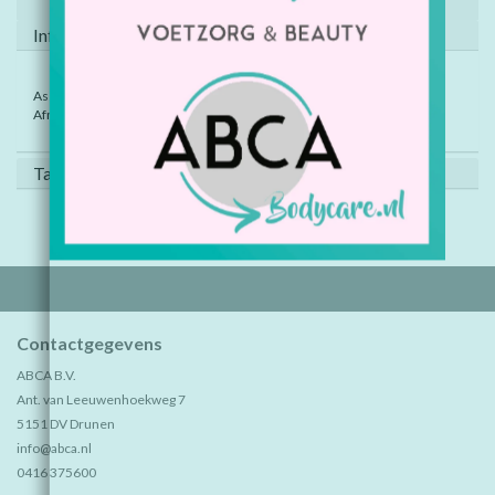
Informatie
Assorti kleuren geleverd( rood, blauw)
Afm. vliegtuig: 8,5 cm.
Tags (0)
Contactgegevens
ABCA B.V.
Ant. van Leeuwenhoekweg 7
5151 DV Drunen
info@abca.nl
0416 375600