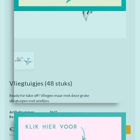
Vliegtuigjes
(48 stuks)
Ready for take off! Vliegen maar met deze grote
vliegtuigen met wieltjes.
Artikelnummer:
8645
Beschikbaarheid:
Op voorraad
€22,65
Toevoegen aan winkelwagen
Excl. btw