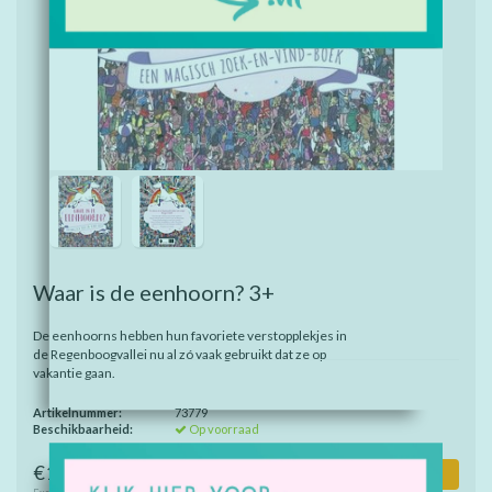
Waar is de eenhoorn? 3+
De eenhoorns hebben hun favoriete verstopplekjes in
de Regenboogvallei nu al zó vaak gebruikt dat ze op
vakantie gaan.
Artikelnummer:
73779
Beschikbaarheid:
Op voorraad
€11,00
Toevoegen aan winkelwagen