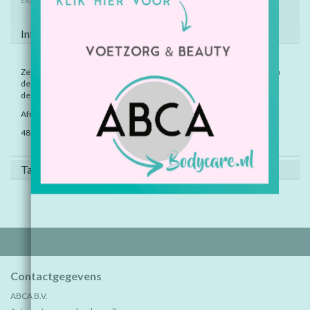
Excl. btw
Informatie
Ze komen op de 17 mooiste verstopplekken van de wereld. De taak aan
de echte speurneuzen om alle zeven eenhoorns (één in elke kleur van
de regenboog) op elke tekening te vinden.
Afmeting: 28,9 x 22,3 cm
48 pagina's
Tags (0)
Contactgegevens
ABCA B.V.