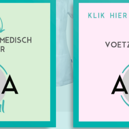
zijzakken 
en zijsplitt
Artikelnu
Beschikbaa
Geeft u 
Maat: X
Maat: X
€42,65
Excl. btw
IE
TAGS (0)