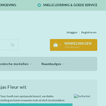
E OMGEVING
SNELLE LEVERING & GOEDE SERVICE
Inloggen
|
Registreren
WINKELWAGEN
0
Producten
omische modellen
Naambadges
as Fleur wit
leur heeft een opstaande boord, verdekte
luiting en korte mouwen met stretch inzetstukken
bewegingsvrijheid. Het jasje heeft 1 borstzak, 2