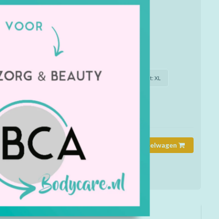
binnen met sleutel-lus, een rechts met telefoonzak
en.
mmer:
B4620.001
rheid:
Op voorraad
de juiste maat / soort of kleur aan?
S
Maat: S
Maat: M
Maat: L
Maat: XL
XL
Toevoegen aan winkelwagen