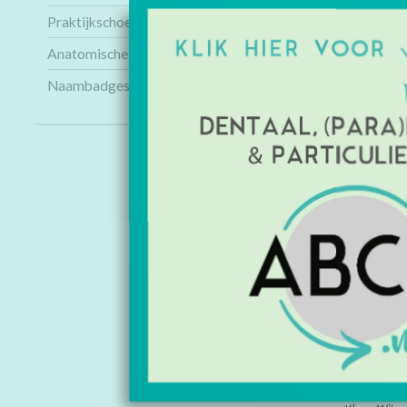
Praktijkschoenen
Anatomische modellen
Naambadges
INFORMAT