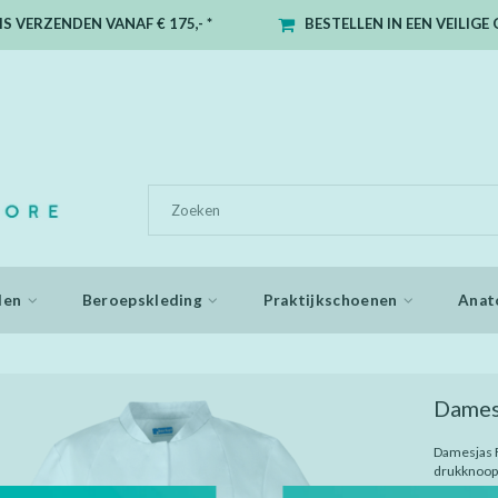
S VERZENDEN VANAF € 175,- *
BESTELLEN IN EEN VEILIG
den
Beroepskleding
Praktijkschoenen
Anat
Damesj
Damesjas F
drukknoops
voor meer 