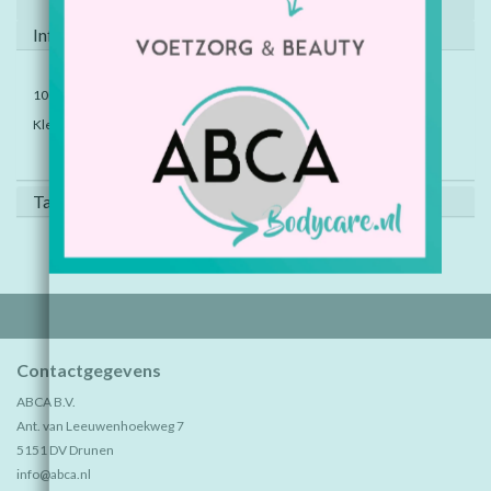
Informatie
100 stuks per zak.
Kleur: wit.
Tags (6)
Contactgegevens
ABCA B.V.
Ant. van Leeuwenhoekweg 7
5151 DV Drunen
info@abca.nl