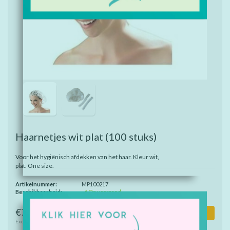
Haarnetjes wit plat
(100 stuks)
Voor het hygiënisch afdekken van het haar. Kleur wit,
plat. One size.
Artikelnummer:
MP100217
Beschikbaarheid:
Op voorraad
€7,95
Toevoegen aan winkelwagen
Excl. btw