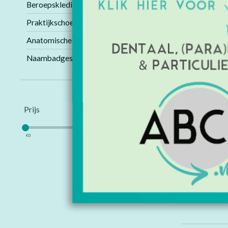
Beroepskleding
Praktijkschoenen
Anatomische modellen
Naambadges
Prijs
€
0
€
10
Haarnetjes w