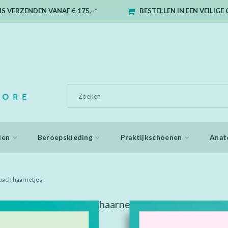
S VERZENDEN VANAF € 175,- *
BESTELLEN IN EEN VEILIG
den
Beroepskleding
Praktijkschoenen
Anat
bach haarnetjes
 getagd met merbach haarnetjes