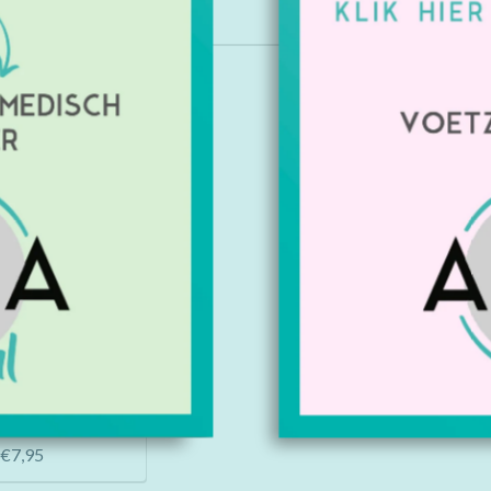
Kopen
it plat (100 stuks)
€7,95