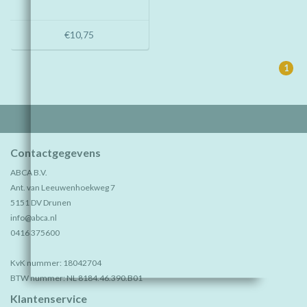
€10,75
1
Contactgegevens
ABCA B.V.
Ant. van Leeuwenhoekweg 7
5151 DV Drunen
info@abca.nl
0416 375600
KvK nummer: 18042704
BTW nummer: NL 8184.46.390.B01
Klantenservice