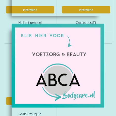
Informatie
Informatie
Nail art penseel
Correctiestift
€10,66
€8,70
Informatie
Soak Off Liquid